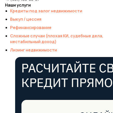
Наши услуги
Кредиты под залог недвижимости
Выкуп / цессия
Рефинансирование
Сложные случаи (плохая КИ, судебные дела,
нестабильный доход)
Лизинг недвижимости