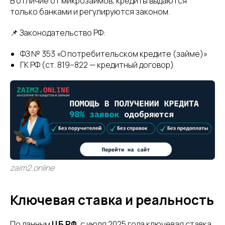
В отличие от микрозаймов, кредиты выдаются
только банками и регулируются законом.
📌 Законодательство РФ:
ФЗ № 353 «О потребительском кредите (займе)»
ГК РФ (ст. 819–822 — кредитный договор)
zaim2.online
Ключевая ставка и реальность
По данным
ЦБ РФ
, с июля 2025 года ключевая ставка