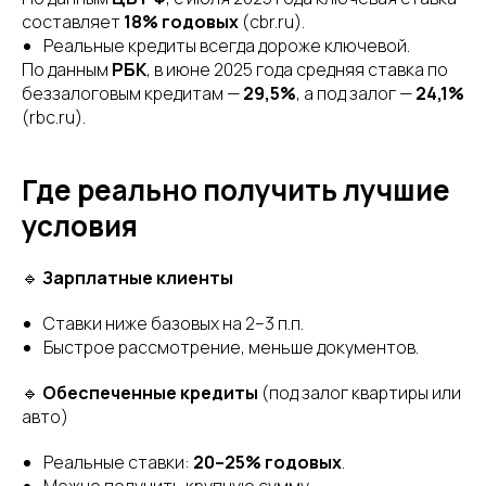
составляет
18% годовых
(cbr.ru).
Реальные кредиты всегда дороже ключевой.
По данным
РБК
, в июне 2025 года средняя ставка по
беззалоговым кредитам —
29,5%
, а под залог —
24,1%
(rbc.ru).
Где реально получить лучшие
условия
🔹
Зарплатные клиенты
Ставки ниже базовых на 2–3 п.п.
Быстрое рассмотрение, меньше документов.
🔹
Обеспеченные кредиты
(под залог квартиры или
авто)
Реальные ставки:
20–25% годовых
.