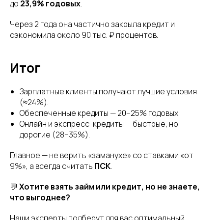
до
23,9% годовых
.
Через 2 года она частично закрыла кредит и
сэкономила около 90 тыс. ₽ процентов.
Итог
Зарплатные клиенты получают лучшие условия
(≈24%).
Обеспеченные кредиты — 20–25% годовых.
Онлайн и экспресс-кредиты — быстрые, но
дорогие (28–35%).
Главное — не верить «заманухе» со ставками «от
9%», а всегда считать
ПСК
.
💬
Хотите взять займ или кредит, но не знаете,
что выгоднее?
Наши эксперты подберут для вас оптимальный