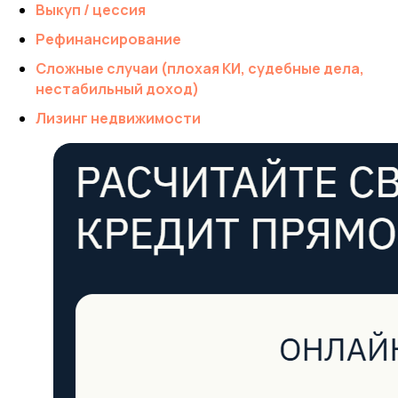
Выкуп / цессия
Рефинансирование
Сложные случаи (плохая КИ, судебные дела,
нестабильный доход)
Лизинг недвижимости