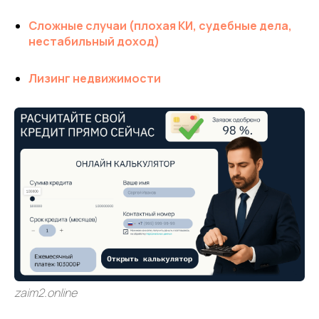
Сложные случаи (плохая КИ, судебные дела,
нестабильный доход)
Лизинг недвижимости
zaim2.online