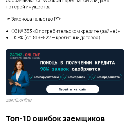
оборачиваются высокой переплатой или даже
потерей имущества.
📌 Законодательство РФ:
ФЗ № 353 «О потребительском кредите (займе)»
ГК РФ (ст. 819–822 — кредитный договор)
zaim2.online
Топ-10 ошибок заемщиков