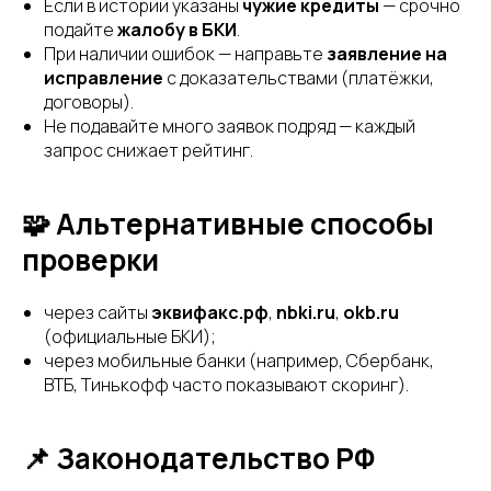
Если в истории указаны
чужие кредиты
— срочно
подайте
жалобу в БКИ
.
При наличии ошибок — направьте
заявление на
исправление
с доказательствами (платёжки,
договоры).
Не подавайте много заявок подряд — каждый
запрос снижает рейтинг.
🧩 Альтернативные способы
проверки
через сайты
эквифакс.рф
,
nbki.ru
,
okb.ru
(официальные БКИ);
через мобильные банки (например, Сбербанк,
ВТБ, Тинькофф часто показывают скоринг).
📌 Законодательство РФ