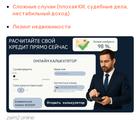
Сложные случаи (плохая КИ, судебные дела,
нестабильный доход)
Лизинг недвижимости
zaim2.online