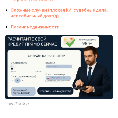
Сложные случаи (плохая КИ, судебные дела,
нестабильный доход)
Лизинг недвижимости
zaim2.online