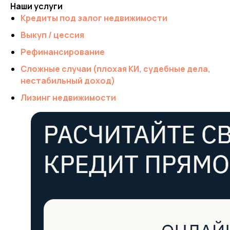
Наши услуги
Кредиты под залог недвижимости
Выкуп / цессия
Рефинансирование
Сложные случаи (плохая КИ, судебные дела,
нестабильный доход)
Лизинг недвижимости